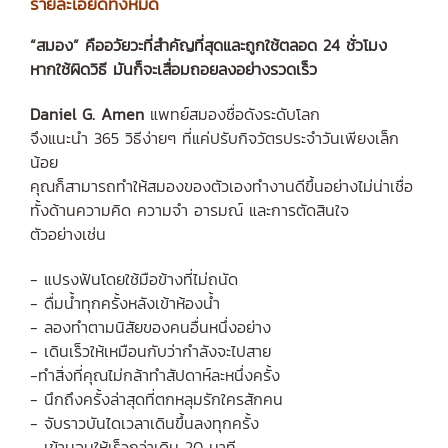
รายละเอียดทั้งหมด
“สมอง” คืออวัยวะที่สำคัญที่สุดและถูกใช้ตลอด 24 ชั่วโมง
หากใช้ผิดวิธี มันก็จะเสื่อมถอยลงอย่างรวดเร็ว
Daniel G. Amen
แพทย์สมองชื่อดังระดับโลก
จึงแนะนำ 365 วิธีง่ายๆ ที่แค่ปรับกิจวัตรประจำวันเพียงเล็ก
น้อย
คุณก็สามารถทำให้สมองของตัวเองทำงานดีขึ้นอย่างไม่น่าเชื่อ
ทั้งด้านความคิด ความจำ อารมณ์ และการตัดสินใจ
ตัวอย่างเช่น
- แปรงฟันโดยใช้มือข้างที่ไม่ถนัด
- ดื่มน้ำทุกครั้งหลังเข้าห้องน้ำ
- ลองทำตามนิสัยของคนอื่นหนึ่งอย่าง
- เดินเร็วให้เหมือนกับว่ากำลังจะไปสาย
-ทำสิ่งที่คุณไม่กล้าทำสัปดาห์ละหนึ่งครั้ง
- นึกถึงครั้งล่าสุดที่ตกหลุมรักใครสักคน
- จับราวบันไดเวลาเดินขึ้นลงทุกครั้ง
- เข้านอนให้เร็วกว่าเดิม 20 นาที