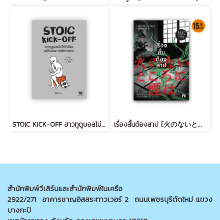
STOIC KICK-OFF ฮาวทูดูบอลไม่ให้หัวร้อน แม้ทีมรักจะเล่นโคตรกาก
เรื่องสั้นต้องสาป [火のないところに煙は]
สำนักพิมพ์วีเลิร์นและสำนักพิมพ์ในเครือ
2922/271 อาคารชาญอิสสระทาวเวอร์ 2 ถนนเพชรบุรีตัดใหม่ แขวง
บางกะปิ