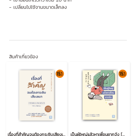
- เปลี่ยนไปใช้จานขนาดเล็กลง
สินค้าเกี่ยวข้อง
เรื่องที่สำคัญจนต้องกระซิบเสียงเบา (苦しかったときの話をしようか)
เป็นผู้ใหญ่แล้วหาเพื่อนยากจัง [大人の友だちづくりはむずかしい]