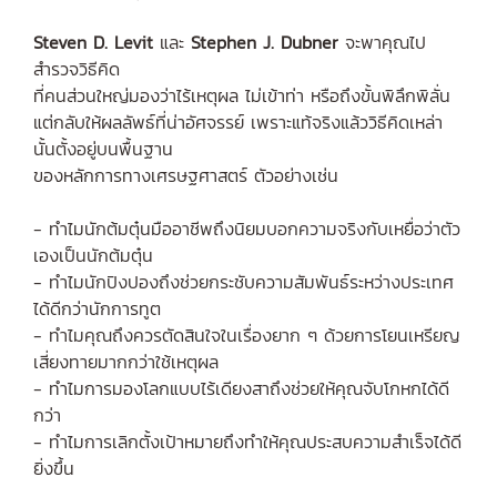
Steven D. Levit
และ
Stephen J. Dubner
จะพาคุณไป
สำรวจวิธีคิด
ที่คนส่วนใหญ่มองว่าไร้เหตุผล ไม่เข้าท่า หรือถึงขั้นพิลึกพิลั่น
แต่กลับให้ผลลัพธ์ที่น่าอัศจรรย์ เพราะแท้จริงแล้ววิธีคิดเหล่า
นั้นตั้งอยู่บนพื้นฐาน
ของหลักการทางเศรษฐศาสตร์ ตัวอย่างเช่น
- ทำไมนักต้มตุ๋นมืออาชีพถึงนิยมบอกความจริงกับเหยื่อว่าตัว
เองเป็นนักต้มตุ๋น
- ทำไมนักปิงปองถึงช่วยกระชับความสัมพันธ์ระหว่างประเทศ
ได้ดีกว่านักการทูต
- ทำไมคุณถึงควรตัดสินใจในเรื่องยาก ๆ ด้วยการโยนเหรียญ
เสี่ยงทายมากกว่าใช้เหตุผล
- ทำไมการมองโลกแบบไร้เดียงสาถึงช่วยให้คุณจับโกหกได้ดี
กว่า
- ทำไมการเลิกตั้งเป้าหมายถึงทำให้คุณประสบความสำเร็จได้ดี
ยิ่งขึ้น