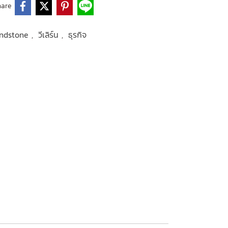
hare
oundstone
วีเลิร์น
ธุรกิจ
,
,