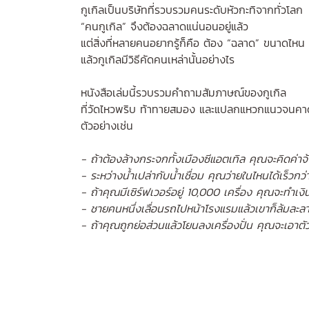
กูเกิลเป็นบริษัทที่รวบรวมคนระดับหัวกะทิจากทั่วโลก
“คนกูเกิล” จึงต้องฉลาดแน่นอนอยู่แล้ว
แต่สิ่งที่หลายคนอยากรู้ก็คือ ต้อง “ฉลาด” ขนาดไหน
แล้วกูเกิลมีวิธีคัดคนเหล่านั้นอย่างไร
หนังสือเล่มนี้รวบรวมคำถามสัมภาษณ์ของกูเกิล
ที่วัดไหวพริบ ท้าทายสมอง และแปลกแหวกแนวจนคาด
ตัวอย่างเช่น
- ถ้าต้องล้างกระจกทั้งเมืองซีแอตเทิล คุณจะคิดค่าจ้
- ระหว่างน้ำเปล่ากับน้ำเชื่อม คุณว่ายในไหนได้เร็วกว่
- ถ้าคุณมีเซิร์ฟเวอร์อยู่ 10,000 เครื่อง คุณจะทำเงิ
- ชายคนหนึ่งเลื่อนรถไปหน้าโรงแรมแล้วเขาก็ล้มละลา
- ถ้าคุณถูกย่อส่วนแล้วโยนลงเครื่องปั่น คุณจะเอาต