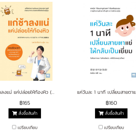
แก่ช้าลงแน่ แค่ปล่อยให้ท้องหิว (カラダの中からキレイになる 「Dr.ナグモ式」健康法)
฿165
฿160
สั่งซื้อสินค้า
สั่งซื้อสินค้า
เปรียบเทียบ
เปรียบเทียบ