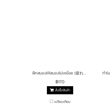
ฝึกสมองให้สมองไม่เหนื่อย (疲れない脳をつくる生活習慣)
฿170
สั่งซื้อสินค้า
เปรียบเทียบ