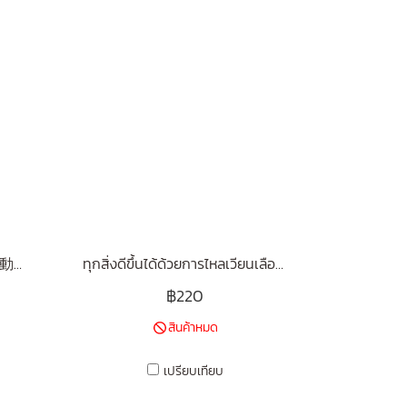
ถ้าเหนื่อยก็แค่ขยับ! (疲れたら動け!)
ทุกสิ่งดีขึ้นได้ด้วยการไหลเวียนเลือด (血流がすべて解決する)
฿220
สินค้าหมด
เปรียบเทียบ