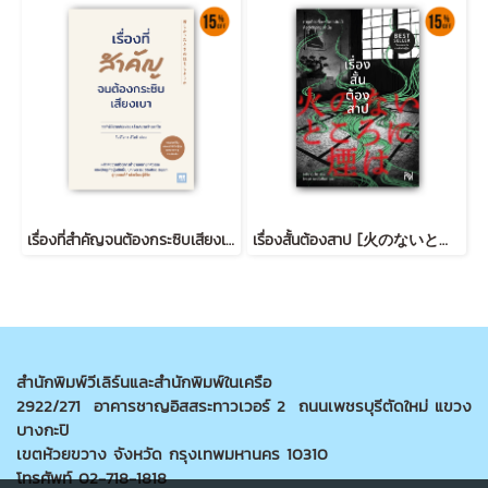
เรื่องที่สำคัญจนต้องกระซิบเสียงเบา (苦しかったときの話をしようか)
เรื่องสั้นต้องสาป [火のないところに煙は]
สำนักพิมพ์วีเลิร์นและสำนักพิมพ์ในเครือ
2922/271 อาคารชาญอิสสระทาวเวอร์ 2 ถนนเพชรบุรีตัดใหม่ แขวง
บางกะปิ
เขตห้วยขวาง จังหวัด กรุงเทพมหานคร 10310
โทรศัพท์ 02-718-1818