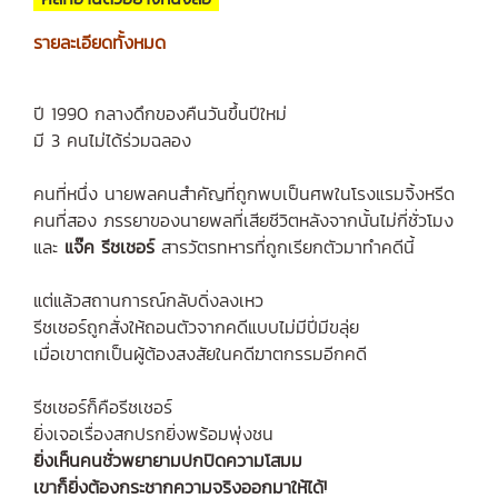
รายละเอียดทั้งหมด
ปี 1990 กลางดึกของคืนวันขึ้นปีใหม่
มี 3 คนไม่ได้ร่วมฉลอง
คนที่หนึ่ง นายพลคนสำคัญที่ถูกพบเป็นศพในโรงแรมจิ้งหรีด
คนที่สอง ภรรยาของนายพลที่เสียชีวิตหลังจากนั้นไม่กี่ชั่วโมง
และ
แจ๊ค รีชเชอร์
สารวัตรทหารที่ถูกเรียกตัวมาทำคดีนี้
แต่แล้วสถานการณ์กลับดิ่งลงเหว
รีชเชอร์ถูกสั่งให้ถอนตัวจากคดีแบบไม่มีปี่มีขลุ่ย
เมื่อเขาตกเป็นผู้ต้องสงสัยในคดีฆาตกรรมอีกคดี
รีชเชอร์ก็คือรีชเชอร์
ยิ่งเจอเรื่องสกปรกยิ่งพร้อมพุ่งชน
ยิ่งเห็นคนชั่วพยายามปกปิดความโสมม
เขาก็ยิ่งต้องกระชากความจริงออกมาให้ได้!