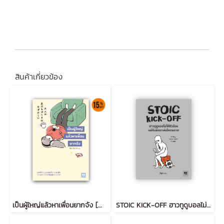
สินค้าเกี่ยวข้อง
เป็นผู้ใหญ่แล้วหาเพื่อนยากจัง [大人の友だちづくりはむずかしい]
STOIC KICK-OFF ฮาวทูดูบอลไม่ให้หัวร้อน แม้ทีมรักจะเล่นโคตรกาก