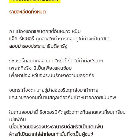
รายละเอียดทั้งหมด
ณ เมืองแอตแลนติกซิตี้อันหนาวเหน็บ
แจ๊ค รีชเชอร์
ถูกจ้างให้ทำภารกิจที่ดูไม่น่าจะเป็นไปได้...
ลอบฆ่ารองประธานาธิบดีสหรัฐ
รีชเชอร์ตอบตกลงทันที ให้ฆ่าก็ฆ่า ไม่น่ามีอะไรยาก
เพราะที่จริง นี่เป็นเพียงแผนซ้อม
เพื่อหาช่องโหว่ของระบบรักษาความปลอดภัย
จนกระทั่งจดหมายขู่ฆ่าของจริงถูกส่งมาท้าทาย
และชายสองคนที่นามสกุลเดียวกับเป้าหมายกลายเป็นศพ
ในเกมลอบฆ่านี้ รีชเชอร์มีศัตรูตัวฉกาจที่ฉลาดและเหี้ยมเกรียม
ไม่แพ้กัน
เมื่อมีชีวิตของรองประธานาธิบดีสหรัฐเป็นเดิมพัน
ฝ่ายที่เปิดฉากไล่ล่าก่อนเท่านั้นที่จะเป็นผู้ชนะ!