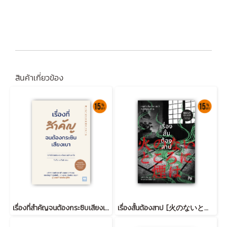
สินค้าเกี่ยวข้อง
เรื่องที่สำคัญจนต้องกระซิบเสียงเบา (苦しかったときの話をしようか)
เรื่องสั้นต้องสาป [火のないところに煙は]