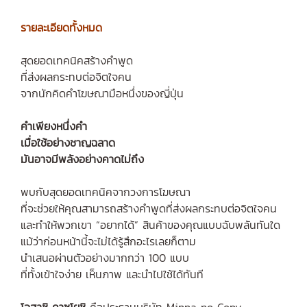
รายละเอียดทั้งหมด
สุดยอดเทคนิคสร้างคำพูด
ที่ส่งผลกระทบต่อจิตใจคน
จากนักคิดคำโฆษณามือหนึ่งของญี่ปุ่น
คำเพียงหนึ่งคำ
เมื่อใช้อย่างชาญฉลาด
มันอาจมีพลังอย่างคาดไม่ถึง
พบกับสุดยอดเทคนิคจากวงการโฆษณา
ที่จะช่วยให้คุณสามารถสร้างคำพูดที่ส่งผลกระทบต่อจิตใจคน
และทำให้พวกเขา “อยากได้” สินค้าของคุณแบบฉับพลันทันใด
แม้ว่าก่อนหน้านี้จะไม่ได้รู้สึกอะไรเลยก็ตาม
นำเสนอผ่านตัวอย่างมากกว่า 100 แบบ
ที่ทั้งเข้าใจง่าย เห็นภาพ และนำไปใช้ได้ทันที
โอฮาชิ คาซุโยชิ
คือประธานบริษัท Minna no Copy