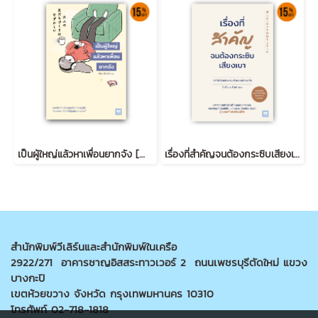
เป็นผู้ใหญ่แล้วหาเพื่อนยากจัง [大人の友だちづくりはむずかしい]
เรื่องที่สำคัญจนต้องกระซิบเสียงเบา (苦しかったときの話をしようか)
สำนักพิมพ์วีเลิร์นและสำนักพิมพ์ในเครือ
2922/271 อาคารชาญอิสสระทาวเวอร์ 2 ถนนเพชรบุรีตัดใหม่ แขวง
บางกะปิ
เขตห้วยขวาง จังหวัด กรุงเทพมหานคร 10310
โทรศัพท์ 02-718-1818