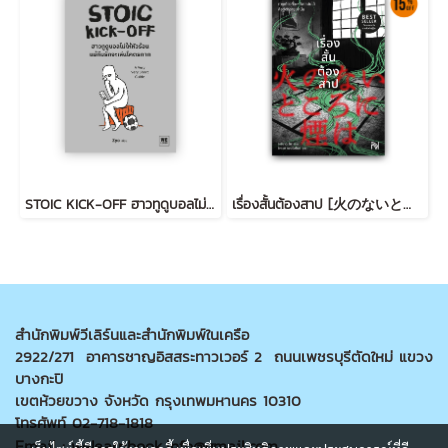
STOIC KICK-OFF ฮาวทูดูบอลไม่ให้หัวร้อน แม้ทีมรักจะเล่นโคตรกาก
เรื่องสั้นต้องสาป [火のないところに煙は]
สำนักพิมพ์วีเลิร์นและสำนักพิมพ์ในเครือ
2922/271 อาคารชาญอิสสระทาวเวอร์ 2 ถนนเพชรบุรีตัดใหม่ แขวง
บางกะปิ
เขตห้วยขวาง จังหวัด กรุงเทพมหานคร 10310
โทรศัพท์ 02-718-1818
Email : welearnbook.info@gmail.com