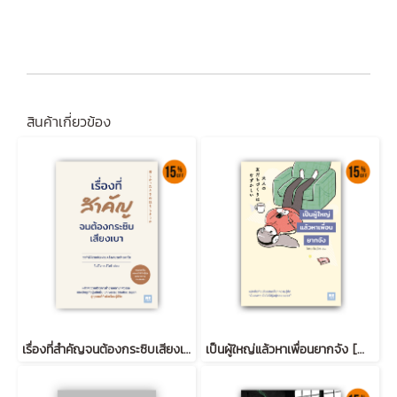
สินค้าเกี่ยวข้อง
เรื่องที่สำคัญจนต้องกระซิบเสียงเบา (苦しかったときの話をしようか)
เป็นผู้ใหญ่แล้วหาเพื่อนยากจัง [大人の友だちづくりはむずかしい]