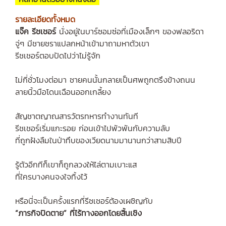
รายละเอียดทั้งหมด
แจ๊ค รีชเชอร์
นั่งอยู่ในบาร์ซอมซ่อที่เมืองเล็กๆ ของฟลอริดา
จู่ๆ มีชายชราแปลกหน้าเข้ามาถามหาตัวเขา
รีชเชอร์ตอบปัดไปว่าไม่รู้จัก
ไม่กี่ชั่วโมงต่อมา ชายคนนั้นกลายเป็นศพถูกตรึงข้างถนน
ลายนิ้วมือโดนเฉือนออกเกลี้ยง
สัญชาตญาณสารวัตรทหารทำงานทันที
รีชเชอร์เริ่มแกะรอย ก่อนเข้าไปพัวพันกับความลับ
ที่ถูกฝังลืมในป่าทึบของเวียดนามมานานกว่าสามสิบปี
รู้ตัวอีกทีก็เขาก็ถูกลวงให้ไล่ตามเบาะแส
ที่ใครบางคนจงใจทิ้งไว้
หรือนี่จะเป็นครั้งแรกที่รีชเชอร์ต้องเผชิญกับ
“ภารกิจปิดตาย” ที่ไร้ทางออกโดยสิ้นเชิง