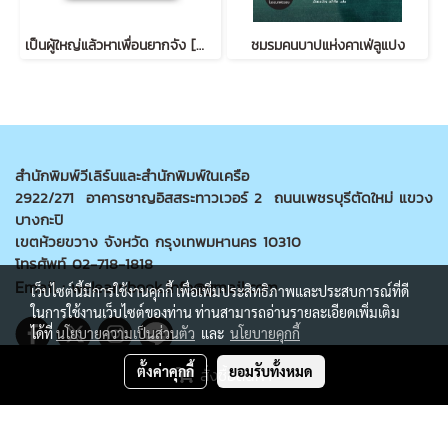
เป็นผู้ใหญ่แล้วหาเพื่อนยากจัง [大人の友だちづくりはむずかしい]
ชมรมคนบาปแห่งคาเฟ่ลูแปง
สำนักพิมพ์วีเลิร์นและสำนักพิมพ์ในเครือ
2922/271 อาคารชาญอิสสระทาวเวอร์ 2 ถนนเพชรบุรีตัดใหม่ แขวง
บางกะปิ
เขตห้วยขวาง จังหวัด กรุงเทพมหานคร 10310
โทรศัพท์ 02-718-1818
Email : welearnbook.info@gmail.com
เว็บไซต์นี้มีการใช้งานคุกกี้ เพื่อเพิ่มประสิทธิภาพและประสบการณ์ที่ดี
ในการใช้งานเว็บไซต์ของท่าน ท่านสามารถอ่านรายละเอียดเพิ่มเติม
ได้ที่
นโยบายความเป็นส่วนตัว
และ
นโยบายคุกกี้
ตั้งค่าคุกกี้
ยอมรับทั้งหมด
สั่งซื้อสินค้า
@Copyright welearnbook All rights reserved