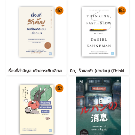
เรื่องที่สำคัญจนต้องกระซิบเสียงเบา (苦しかったときの話をしようか)
คิด, เร็วและช้า (ปกอ่อน) (Thinking, Fast and Slow)