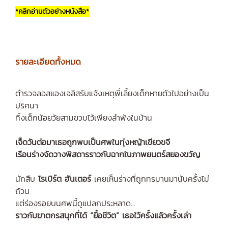
*คลิกอ่านตัวอย่างหนังสือ*
รายละเอียดทั้งหมด
ตำรวจลอสแองเจลิสรับแจ้งเหตุพี่เลี้ยงเด็กหายตัวไปอย่างเป็น
ปริศนา
ทิ้งเด็กน้อยวัยสามขวบไว้เพียงลำพังในบ้าน
เจ็ดวันต่อมาเธอถูกพบเป็นศพในทุ่งหญ้าเขียวขจี
เรือนร่างจัดวางพิสดารราวกับฉากในภาพยนตร์สยองขวัญ
นักสืบ
โรเบิร์ต ฮันเตอร์
เคยเห็นร่างที่ถูกทรมานมานับครั้งไม่
ถ้วน
แต่ร่องรอยบนศพนี้ดูแปลกประหลาด...
ราวกับฆาตกรสนุกที่ได้ “ยื้อชีวิต” เธอไว้ครั้งแล้วครั้งเล่า