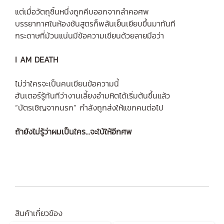
แต่เมื่อวัตถุชิ้นหนึ่งถูกคีบออกจากลำคอศพ
บรรยากาศในห้องชันสูตรก็พลันเย็นเยียบขึ้นมาทันที
กระดาษที่ม้วนแน่นมีข้อความเขียนด้วยลายมือว่า
I AM DEATH
ไม่ว่าใครจะเป็นคนเขียนข้อความนี้
ฮันเตอร์รู้ทันทีว่างานเลี้ยงอำมหิตได้เริ่มต้นขึ้นแล้ว
“บัตรเชิญจากนรก” กำลังถูกส่งให้แขกคนต่อไป
ถ้ายังไม่รู้ว่าผมเป็นใคร...จะใบ้ให้อีกศพ
สินค้าเกี่ยวข้อง