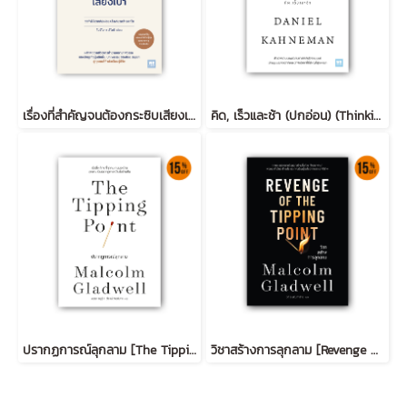
เรื่องที่สำคัญจนต้องกระซิบเสียงเบา (苦しかったときの話をしようか)
คิด, เร็วและช้า (ปกอ่อน) (Thinking, Fast and Slow)
ปรากฏการณ์ลุกลาม [The Tipping Point] (classic collection)
วิชาสร้างการลุกลาม [Revenge of the Tipping Point]