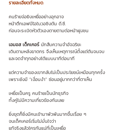
รายละเอียดทั้งหมด
คนร้ายจ่อยิงเหยื่ออย่างอุกอาจ
หน้าตึกเอฟบีไอในวอชิงตัน ดี.ซี.
ก่อนจะระเบิดหัวตัวเองตายตามต่อหน้าฝูงชน
เอมอส เด็คเคอร์
นักสืบความจำอัจฉริยะ
เดินตามหลังฆาตกร จึงเห็นเหตุการณ์ตั้งแต่ต้นจนจบ
และจดจำทุกอย่างได้แบบนาทีต่อนาที
แต่ความจำของเขากลับไม่เป็นประโยชน์เหมือนทุกครั้ง
เพราะยังมี “เงื่อนงำ” ซ่อนอยู่มากกว่าที่ตาเห็น
เหยื่อเป็นครู คนร้ายเป็นนักธุรกิจ
ทั้งคู่ไม่มีความเกี่ยวข้องกันเลย
ยิ่งขุดก็ยิ่งมีคนเข้ามาพัวพันมากขึ้นเรื่อย ๆ
จนเด็คเคอร์เริ่มไม่มั่นใจว่า
แท้จริงแล้วใครกันแน่ที่เป็นเหยื่อ