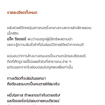
รายล
ะเอียดทั้งหมด
หลังช่วยชีวิตหญิงสาวคนหนึ่งกลางทะเลทรายใกล้ชายแดน
เม็กซิโก
แจ๊ค รีชเชอร์
พบว่าเธอถูกผู้มีอิทธิพลตามฆ่า
เพราะรู้ความลับชั่วช้าที่มันซ่อนไว้ภายใต้หน้ากากคนดี
แน่นอนว่าการล้างบางคนเลวเป็นงานถนัดของรีชเชอร์
ติดที่ศัตรูรายนี้ไม่เผยตัวในที่สาธารณะง่าย ๆ
แต่จะออกจากรังซ่อนตอนไปดูศพเหยื่อเท่านั้น
ทางเดียวที่จะล่อมันออกมา
คือต้องสวมบทเป็นคนตายให้สมจริง
หนึ่งโอกาส ถ้าพลาดเท่ากับตายจริง!
และรีชเชอร์จะไม่ยอมตายคนเดียวแน่