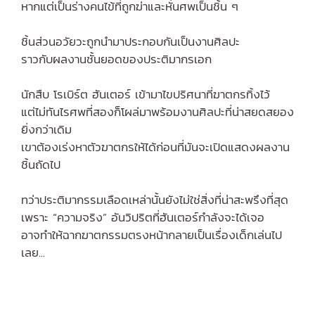
หากแต่เป็นร่างคนไข้ที่ถูกฆ่าและหั่นศพเป็นชิ้น ๆ
ชิ้นส่วนอวัยวะถูกนำมาประกอบกันเป็นงานศิลปะ
ราวกับผลงานชั้นยอดของประติมากรเอก
นักสืบ โรเบิร์ต ฮันเตอร์ เข้ามาไขปริศนาที่ฆาตกรทิ้งไว้
แต่ไม่ทันไรศพที่สองก็โผล่มาพร้อมงานศิลปะที่น่าสยดสยอง
ยิ่งกว่าเดิม
เขาต้องเร่งหาตัวฆาตกรให้ได้ก่อนที่มันจะเปิดแสดงผลงาน
ชิ้นถัดไป
ทว่าประติมากรรมเลือดเหล่านั้นยังไม่ใช่สิ่งที่น่าสะพรึงที่สุด
เพราะ “ความจริง” อันวิปริตที่ฮันเตอร์กำลังจะได้เจอ
อาจทำให้ฉากฆาตกรรมตรงหน้ากลายเป็นเรื่องเด็กเล่นไป
เลย...