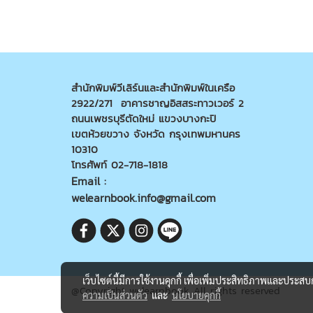
สำนักพิมพ์วีเลิร์นและสำนักพิมพ์ในเครือ
2922/271 อาคารชาญอิสสระทาวเวอร์ 2
ถนนเพชรบุรีตัดใหม่ แขวงบางกะปิ
เขตห้วยขวาง จังหวัด กรุงเทพมหานคร
10310
โทรศัพท์ 02-718-1818
Email :
welearnbook.info@gmail.com
เว็บไซต์นี้มีการใช้งานคุกกี้ เพื่อเพิ่มประสิทธิภาพและประส
@Copyright welearnbook All rights reserved
ความเป็นส่วนตัว
และ
นโยบายคุกกี้