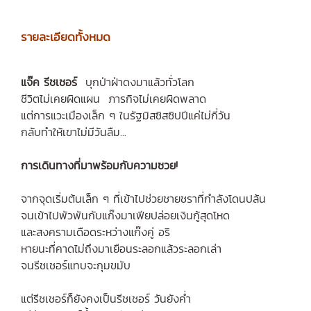
รายล
ะเอียดทั้งหมด
แจ๊ค รีชเชอร์
บุกป่าฝ่าดงมาแล้วทั่วโลก
ชีวิตไม่เคยผิดแผน ภารกิจไม่เคยผิดพลาด
แต่การแวะเมืองเล็ก ๆ ในรัฐมิสซิสซิปปีแค่ไม่กี่วัน
กลับทำให้เขาไม่มีวันลืม...
การเดินทางที่มาพร้อมกับความซวย!
จากจุดเริ่มต้นเล็ก ๆ ที่เข้าไปช่วยชายชราที่กำลังโดนปล้น
จนเข้าไปพัวพันกับแก๊งมาเฟียปล่อยเงินกู้สุดโหด
และสงครามเดือดระหว่างแก๊งคู่ อริ
หายนะที่คาดไม่ถึงมาเยือนระลอกแล้วระลอกเล่า
จนรีชเชอร์แทบจะกุมขมับ
แต่รีชเชอร์ก็ยังคงเป็นรีชเชอร์ วันยังค่ำ