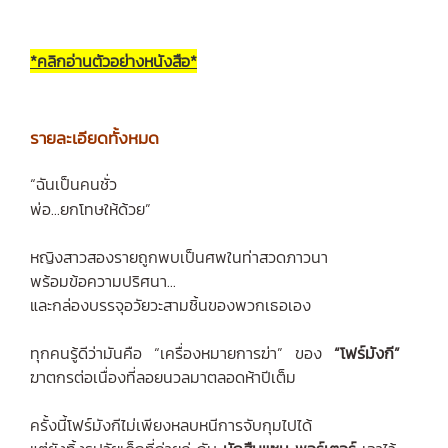
*คลิกอ่านตัวอย่างหนังสือ*
รายละเอียดทั้งหมด
“ฉันเป็นคนชั่ว
พ่อ...ยกโทษให้ด้วย”
หญิงสาวสองรายถูกพบเป็นศพในท่าสวดภาวนา
พร้อมข้อความปริศนา...
และกล่องบรรจุอวัยวะสามชิ้นของพวกเธอเอง
ทุกคนรู้ดีว่ามันคือ “เครื่องหมายการฆ่า” ของ
“โฟร์มังกี”
ฆาตกรต่อเนื่องที่ลอยนวลมาตลอดห้าปีเต็ม
ครั้งนี้โฟร์มังกีไม่เพียงหลบหนีการจับกุมไปได้