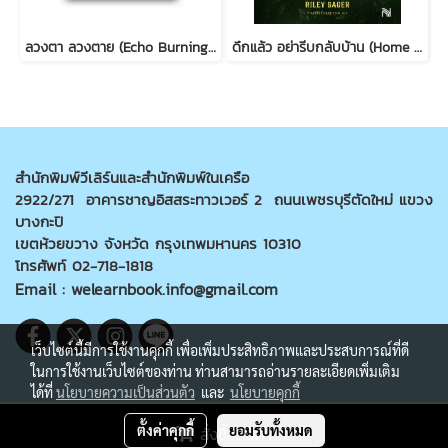
ลวงตา ลวงตาย (Echo Burning) [ฉบับปรับปรุง] #5
ดึกแล้ว อย่ารีบกลับบ้าน (Home Before Dark)
สำนักพิมพ์วีเลิร์นและสำนักพิมพ์ในเครือ
2922/271 อาคารชาญอิสสระทาวเวอร์ 2 ถนนเพชรบุรีตัดใหม่ แขวง
บางกะปิ
เขตห้วยขวาง จังหวัด กรุงเทพมหานคร 10310
โทรศัพท์ 02-718-1818
Email : welearnbook.info@gmail.com
เว็บไซต์นี้มีการใช้งานคุกกี้ เพื่อเพิ่มประสิทธิภาพและประสบการณ์ที่ดี
ในการใช้งานเว็บไซต์ของท่าน ท่านสามารถอ่านรายละเอียดเพิ่มเติม
ได้ที่
นโยบายความเป็นส่วนตัว
และ
นโยบายคุกกี้
@Copyright welearnbook All rights reserved
ตั้งค่าคุกกี้
ยอมรับทั้งหมด
สั่งซื้อสินค้า