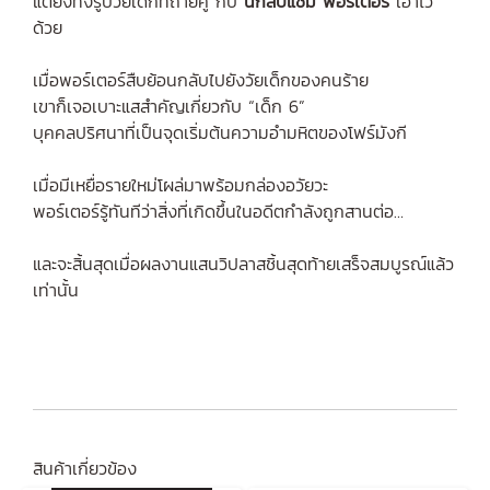
แต่ยังทิ้งรูปวัยเด็กที่ถ่ายคู่ กับ
นักสืบแซม พอร์เตอร์
เอาไว้
ด้วย
เมื่อพอร์เตอร์สืบย้อนกลับไปยังวัยเด็กของคนร้าย
เขาก็เจอเบาะแสสำคัญเกี่ยวกับ “เด็ก 6”
บุคคลปริศนาที่เป็นจุดเริ่มต้นความอำมหิตของโฟร์มังกี
เมื่อมีเหยื่อรายใหม่โผล่มาพร้อมกล่องอวัยวะ
พอร์เตอร์รู้ทันทีว่าสิ่งที่เกิดขึ้นในอดีตกำลังถูกสานต่อ…
และจะสิ้นสุดเมื่อผลงานแสนวิปลาสชิ้นสุดท้ายเสร็จสมบูรณ์แล้ว
เท่านั้น
สินค้าเกี่ยวข้อง