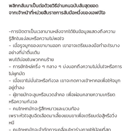
พลิกกลับมาเป็นต่อด้วยวิธีอ่านคนฉบับลับสุดยอด
จากเจ้าหน้าที่หน่วยสืบราชการลับมือหนึ่งของเอฟบีไอ
-การปิดตาเป็นเวลานานหลังจากได้ยินข้อมูลแสดงถึงความ
รู้สึกในแง่ลบหรือความไม่พอใจ
- เมื่อรูจมูกของเขาบานออก เขาอาจเตรียมลงมือทำอะไรบาง
อย่างที่น่าตื่นเต้น
พบได้บ่อยในพวกคนร้าย
- การยักไหล่ครึ่ง ๆ กลาง ๆ บ่งบอกถึงความไม่มั่นใจหรือการ
ไม่ผูกมัด
- เมื่อเขาไม่มั่นใจหรือกังวล เขาจะกดคางเข้าหาคอเพื่อให้จมูก
อยู่ต่ำลง
- ผู้ชายมักจะลูบหรือนวดลำคอ เพื่อผ่อนคลายความเครียด
หรือความกังวล
- คนโกหกมักจะรู้สึกหนาวและมวนท้อง
เพราะหัวใจสูบฉีดเลือดมาเลี้ยงแขนขาเพื่อเตรียมต่อสู้หรือวิ่ง
หนี
- คนโกหกมักจะจำกัดการเคลื่อนไหวร่างกายให้น้อยที่สุด