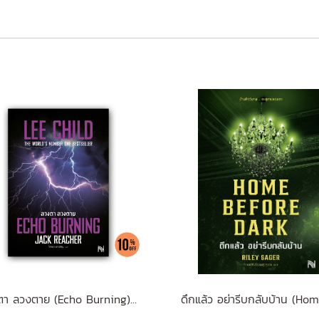
ลวงตา ลวงตาย (Echo Burning) [ฉบับปรับปรุง] #5