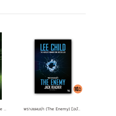
ดึกแล้ว อย่ารีบกลับบ้าน (Home Before Dark)
พรางแผนฆ่า (The Enemy) [ฉบับปรับปรุง] #8