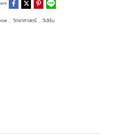
hare
unroe
วิทยาศาสตร์
วีเลิร์น
,
,