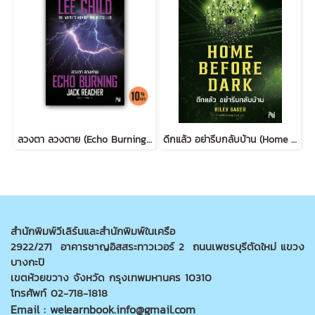
ลวงตา ลวงตาย (Echo Burning) [ฉบับปรับปรุง] #5
ดึกแล้ว อย่ารีบกลับบ้าน (Home Before Dark)
สำนักพิมพ์วีเลิร์นและสำนักพิมพ์ในเครือ
2922/271 อาคารชาญอิสสระทาวเวอร์ 2 ถนนเพชรบุรีตัดใหม่ แขวง
บางกะปิ
เขตห้วยขวาง จังหวัด กรุงเทพมหานคร 10310
โทรศัพท์ 02-718-1818
Email : welearnbook.info@gmail.com