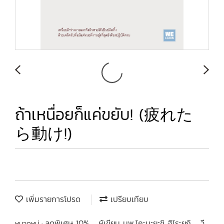
ถ้าเหนื่อยก็แค่ขยับ! (疲れた
ら動け!)
เพิ่มรายการโปรด
เปรียบเทียบ
ลดพิเศษ 10%
ผู้เขียน นพ.โคะบะยะชิ ฮิโระยุกิ
วี
หมวดหมู่ :
,
,