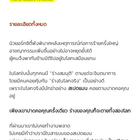
รายละเอียดทั้งหมด
นิวยอร์กซิตี้พังพินาศหลังเหตุการณ์ก่อการร้ายครั้งใหญ่
อาชญากรรมเพิ่มขึ้นอย่างไม่อาจหยุดยั้งได้
ผู้คนจึงพากันข้ามมิติไปอยู่ในโลกเสมือนแทน
ในโลกใบนั้นทุกคนมี “ร่างสมมุติ” ตามแต่จะจินตนาการ
โดยมีคนคอยคุ้มกัน “ร่างในโลกจริง” เป็นอย่างดี
เพราะในโลกจริงมีนักฆ่าอย่าง
สเปดแมน
คอยตามปาดคอคุณ
อยู่
เพียงเขาปาดคอคุณครั้งเดียว ร่างของคุณก็จะตายทั้งสองโลก
ที่ผ่านมาเขาไม่เคยทำงานพลาด
ไม่เคยมีคำว่าปรานีในสารบบของสเปดแมน