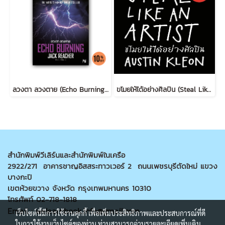
ลวงตา ลวงตาย (Echo Burning) [ฉบับปรับปรุง] #5
ขโมยให้ได้อย่างศิลปิน (Steal Like an Artist) (ฉบับปรับปรุง)
สำนักพิมพ์วีเลิร์นและสำนักพิมพ์ในเครือ
2922/271 อาคารชาญอิสสระทาวเวอร์ 2 ถนนเพชรบุรีตัดใหม่ แขวง
บางกะปิ
เขตห้วยขวาง จังหวัด กรุงเทพมหานคร 10310
โทรศัพท์ 02-718-1818
Email : welearnbook.info@gmail.com
เว็บไซต์นี้มีการใช้งานคุกกี้ เพื่อเพิ่มประสิทธิภาพและประสบการณ์ที่ดี
ในการใช้งานเว็บไซต์ของท่าน ท่านสามารถอ่านรายละเอียดเพิ่มเติม