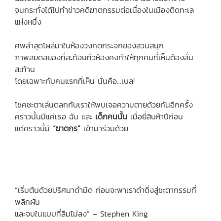
จนกระทั่งได้ไปทำข่าวคดีฆาตกรรมต่อเนื่องในเมืองติดทะเล
แห่งหนึ่ง
ศพล่าสุดโผล่มาในห้องวงกตกระจกของสวนสนุก
ภาพสยดสยองที่สะท้อนทั่วห้องคงทำให้ทุกคนที่เห็นต้องสั่น
สะท้าน
โดยเฉพาะกับคนแรกที่เห็น นั่นคือ...เบล!
โชคชะตาเล่นตลกกับเราให้พบเจอความตายด้วยกันอีกครั้ง
คราวนั้นมีแค่เธอ ฉัน และ
เด็กคนนั้น
เมื่อยี่สิบห้าปีก่อน
แต่คราวนี้มี
“ฆาตกร”
เข้ามาร่วมด้วย
“เริ่มต้นด้วยปริศนาดำมืด ก่อนจะพาเราดำดิ่งสู่ชะตากรรมที่
พลิกผัน
และจบในแบบที่ลืมไม่ลง” – Stephen King