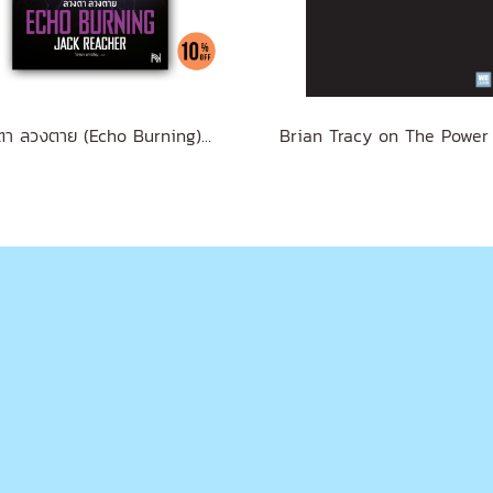
ลวงตา ลวงตาย (Echo Burning) [ฉบับปรับปรุง] #5