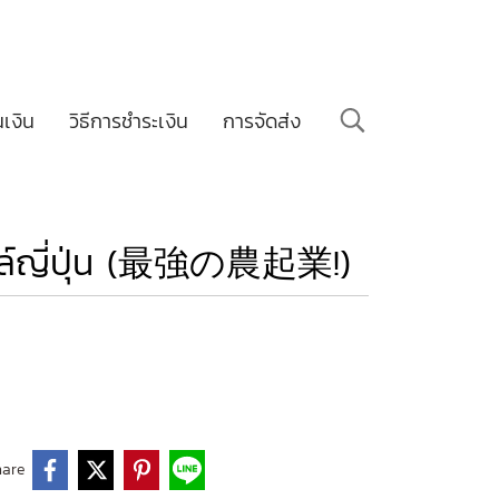
นเงิน
วิธีการชำระเงิน
การจัดส่ง
ตล์ญี่ปุ่น (最強の農起業!)
hare