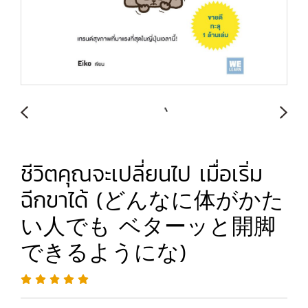
ชีวิตคุณจะเปลี่ยนไป เมื่อเริ่ม
ฉีกขาได้ (どんなに体がかた
い人でも ベターッと開脚
できるようにな)