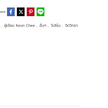
hare
o
ผู้เขียน Keon Chee
อื่นๆ
วีเลิร์น
จิตวิทยา
,
,
,
,