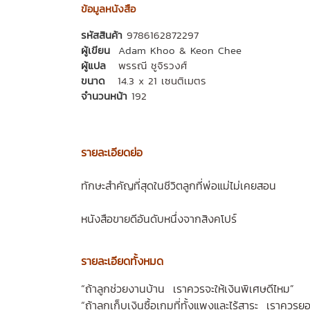
ข้อมูลหนังสือ
รหัสสินค้า
9786162872297
ผู้เขียน
Adam Khoo
&
Keon Chee
ผู้แปล
พรรณี ชูจิรวงศ์
ขนาด
14.3 x 21 เซนติเมตร
จำนวนหน้า
192
รายละเอียดย่อ
ทักษะสำคัญที่สุดในชีวิตลูกที่พ่อแม่ไม่เคยสอน
หนังสือขายดีอันดับหนึ่งจากสิงคโปร์
รายละเอียดทั้งหมด
“ถ้าลูกช่วยงานบ้าน เราควรจะให้เงินพิเศษดีไหม”
“ถ้าลูกเก็บเงินซื้อเกมที่ทั้งแพงและไร้สาระ เราควรยอ