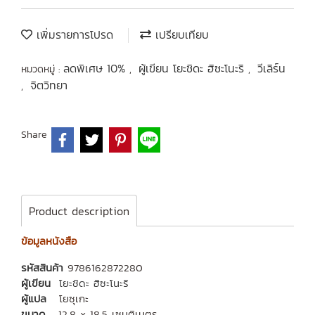
เพิ่มรายการโปรด
เปรียบเทียบ
ลดพิเศษ 10%
ผู้เขียน โยะชิดะ ฮิซะโนะริ
วีเลิร์น
หมวดหมู่ :
,
,
จิตวิทยา
,
Share
Product description
ข้อมูลหนังสือ
รหัสสินค้า
9786162872280
ผู้เขียน
โยะชิดะ ฮิซะโนะริ
ผู้แปล
โยซุเกะ
ขนาด
12.8 x 18.5 เซนติเมตร