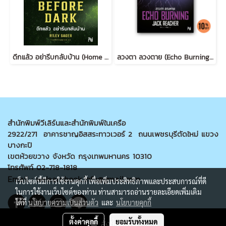
ดึกแล้ว อย่ารีบกลับบ้าน (Home Before Dark)
ลวงตา ลวงตาย (Echo Burning) [ฉบับปรับปรุง] #5
สำนักพิมพ์วีเลิร์นและสำนักพิมพ์ในเครือ
2922/271 อาคารชาญอิสสระทาวเวอร์ 2 ถนนเพชรบุรีตัดใหม่ แขวง
บางกะปิ
เขตห้วยขวาง จังหวัด กรุงเทพมหานคร 10310
โทรศัพท์ 02-718-1818
Email : welearnbook.info@gmail.com
เว็บไซต์นี้มีการใช้งานคุกกี้ เพื่อเพิ่มประสิทธิภาพและประสบการณ์ที่ดี
ในการใช้งานเว็บไซต์ของท่าน ท่านสามารถอ่านรายละเอียดเพิ่มเติม
ได้ที่
นโยบายความเป็นส่วนตัว
และ
นโยบายคุกกี้
ตั้งค่าคุกกี้
ยอมรับทั้งหมด
สั่งซื้อสินค้า