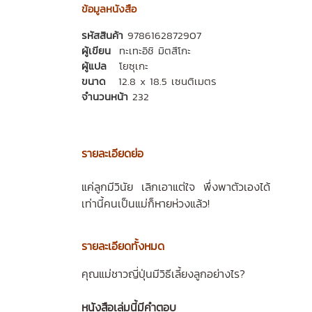
ข้อมูลหนังสือ
รหัสสินค้า
9786162872907
ผู้เขียน
ทะเทะอิชิ มิตสึโกะ
ผู้แปล
โยซุเกะ
ขนาด
12.8 x 18.5 เซนติเมตร
จำนวนหน้า
232
รายละเอียดย่อ
แค่ลูกมีวินัย เลิกเอาแต่ใจ พึ่งพาตัวเองได้
เท่านี้คนเป็นแม่ก็หายห่วงแล้ว!
รายละเอียดทั้งหมด
คุณแม่ชาวญี่ปุ่นมีวิธีเลี้ยงลูกอย่างไร?
หนังสือเล่มนี้มีคำตอบ