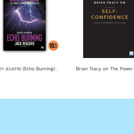
ลวงตา ลวงตาย (Echo Burning) [ฉบับปรับปรุง] #5