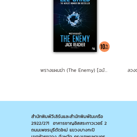
พรางแผนฆ่า (The Enemy) [ฉบับปรับปรุง] #8
สำนักพิมพ์วีเลิร์นและสำนักพิมพ์ในเครือ
2922/271 อาคารชาญอิสสระทาวเวอร์ 2
ถนนเพชรบุรีตัดใหม่ แขวงบางกะปิ
เขตห้วยขวาง จังหวัด กรุงเทพมหานคร