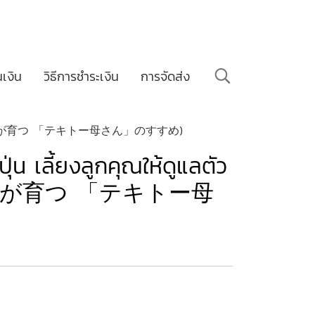
นเงิน
วิธีการชำระเงิน
การจัดส่ง
ด้ (1人でできる子が育つ 「テキトー母さん」のすすめ)
่น เลี้ยงลูกคุณให้ดูแลตัว
きる子が育つ 「テキトー母