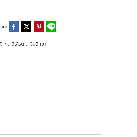
hare
สึโกะ
วีเลิร์น
จิตวิทยา
,
,