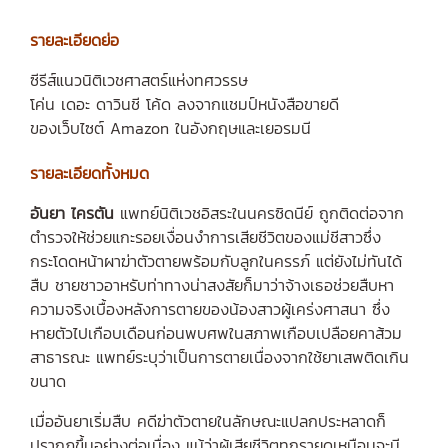
รายละเอียดย่อ
ซีรีส์แนวนิติเวชศาสตร์แห่งทศวรรษ
โค่น เดอะ ดาวินชี โค้ด ลงจากแชมป์หนังสือขายดี
ของเว็บไซต์ Amazon ในอังกฤษและเยอรมนี
รายละเอียดทั้งหมด
อันยา ไครตัน
แพทย์นิติเวชอิสระในนครซิดนีย์ ถูกติดต่อจาก
ตำรวจให้ช่วยแกะรอยเงื่อนงำการเสียชีวิตของแม่ชีสาวซึ่ง
กระโดดหน้าผาฆ่าตัวตายพร้อมกับลูกในครรภ์ แต่ยังไม่ทันได้
สืบ ชายชาวอาหรับท่าทางน่าสงสัยก็มาว่าจ้างเธอช่วยสืบหา
ความจริงเบื้องหลังการตายของน้องสาวผู้เคร่งศาสนา ซึ่ง
หายตัวไปเกือบเดือนก่อนพบศพในสภาพเกือบเปลือยคาส้วม
สาธารณะ แพทย์ระบุว่าเป็นการตายเนื่องจากใช้ยาเสพติดเกิน
ขนาด
เมื่ออันยาเริ่มสืบ คดีฆ่าตัวตายในลักษณะแปลกประหลาดก็
ปรากฏขึ้นอย่างต่อเนื่อง แม้ว่าผู้เสียชีวิตทุกรายดูเหมือนจะมี