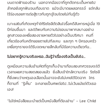
บนดาดฟ้าของร้าน นอกจากมือขวาที่ถูกตัดกระเด็นหายไป
ลำคอยังถูกฟันจนเกือบขาด แม้จะมีบาดแผลฉกรรจ์ แต่กลับ
ไร้ร่องรอยการต่อสู้ราวกับถูกจู่โจมโดยไม่ทันรู้ตัว
เบาะแสในที่เกิดเหตุทำให้ริซโซลีตัดสินใจรื้อคดีสังหารหมู่เมื่อ 19
ปีก่อนขึ้นมา และได้พบกับความไม่ชอบมาพากลบางอย่าง
ลูกสาวของเหยื่อสองรายหายตัวไปอย่างเป็นปริศนา คนที่
เกี่ยวข้องกับคดีทยอยตายไปทีละคน และทุก ๆ ปีครอบครัว
เหยื่อทุกรายจะได้รับจดหมายลึกลับที่มีข้อความเดียวกัน...
ไม่อยากรู้ความจริงเหรอ...ฉันรู้ว่าเรื่องจริงเป็นยังไง...
ดูเหมือนความลับอำมหิตที่ถูกเก็บงำมาเกือบสองทศวรรษจะได้
เวลาเผยความสยดสยองแล้ว ยิ่งสืบเข้าใกล้ความจริง ริซโซลี
ก็ยิ่งพบว่าเหตุนองเลือดนั้นอาจจะยังไม่เคยได้ปิดฉาก ใคร
ก็ตามที่ “รู้เห็น” จะกลายเป็นศพต่อไป...ไม่เว้นแม้แต่ตัวเธอ
เอง!
“ไม่ใช่หนังสือแนะนำแต่เป็นหนังสือที่ต้องอ่าน” - Lee Child