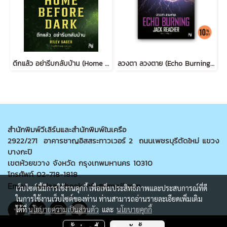
ดึกแล้ว อย่ารีบกลับบ้าน (Home Before Dark)
ลวงตา ลวงตาย (Echo Burning) [ฉบับปรับปรุง] #5
สำนักพิมพ์วีเลิร์นและสำนักพิมพ์ในเครือ
2922/271 อาคารชาญอิสสระทาวเวอร์ 2 ถนนเพชรบุรีตัดใหม่ แขวง
บางกะปิ
เขตห้วยขวาง จังหวัด กรุงเทพมหานคร 10310
โทรศัพท์ 02-718-1818
Email : welearnbook.info@gmail.com
เว็บไซต์นี้มีการใช้งานคุกกี้ เพื่อเพิ่มประสิทธิภาพและประสบการณ์ที่ดี
ในการใช้งานเว็บไซต์ของท่าน ท่านสามารถอ่านรายละเอียดเพิ่มเติม
ได้ที่
นโยบายความเป็นส่วนตัว
และ
นโยบายคุกกี้