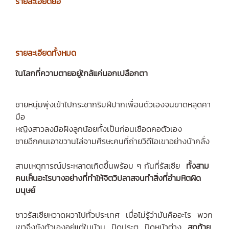
รายละเอียดย่อ
รายละเอียดทั้งหมด
ในโลกที่ความตายอยู่ใกล้แค่นอกเปลือกตา
ชายหนุ่มพุ่งเข้าไปกระชากริมฝีปากเพื่อนตัวเองจนขาดหลุดคา
มือ
หญิงสาวลงมือฝังลูกน้อยทั้งเป็นก่อนเชือดคอตัวเอง
ชายอีกคนเอาขวานไล่จามศีรษะคนที่ถ่ายวิดีโอเขาอย่างบ้าคลั่ง
สามเหตุการณ์ประหลาดเกิดขึ้นพร้อม ๆ กันที่รัสเซีย
ทั้งสาม
คนเห็นอะไรบางอย่างที่ทำให้จิตวิปลาสจนทำสิ่งที่อำมหิตผิด
มนุษย์
ชาวรัสเซียหวาดผวาไปทั่วประเทศ เมื่อไม่รู้ว่ามันคืออะไร พวก
เขาจึงขังตัวเองอยู่แต่ในบ้าน ปิดประตู ปิดหน้าต่าง
สุดท้าย