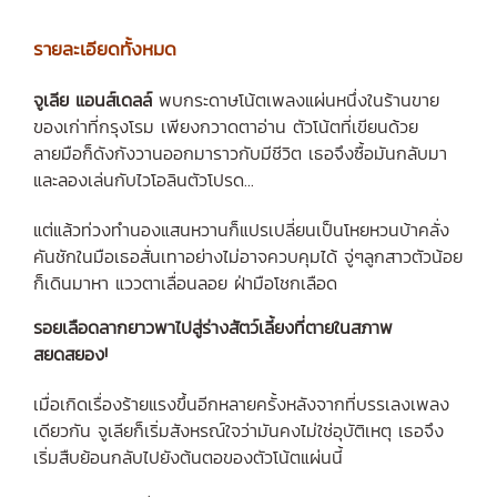
รายละเอียดทั้งหมด
จูเลีย แอนส์เดลล์
พบกระดาษโน้ตเพลงแผ่นหนึ่งในร้านขาย
ของเก่าที่กรุงโรม เพียงกวาดตาอ่าน ตัวโน้ตที่เขียนด้วย
ลายมือก็ดังกังวานออกมาราวกับมีชีวิต เธอจึงซื้อมันกลับมา
และลองเล่นกับไวโอลินตัวโปรด...
แต่แล้วท่วงทำนองแสนหวานก็แปรเปลี่ยนเป็นโหยหวนบ้าคลั่ง
คันชักในมือเธอสั่นเทาอย่างไม่อาจควบคุมได้ จู่ๆลูกสาวตัวน้อย
ก็เดินมาหา แววตาเลื่อนลอย ฝ่ามือโชกเลือด
รอยเลือดลากยาวพาไปสู่ร่างสัตว์เลี้ยงที่ตายในสภาพ
สยดสยอง!
เมื่อเกิดเรื่องร้ายแรงขึ้นอีกหลายครั้งหลังจากที่บรรเลงเพลง
เดียวกัน จูเลียก็เริ่มสังหรณ์ใจว่ามันคงไม่ใช่อุบัติเหตุ เธอจึง
เริ่มสืบย้อนกลับไปยังต้นตอของตัวโน้ตแผ่นนี้