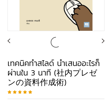
เทคนิคทำสไลด์ นำเสนออะไรก็
ผ่านใน 3 นาที (社内プレゼ
ンの資料作成術)