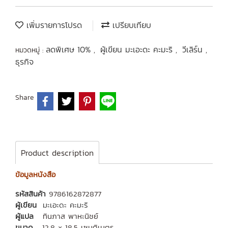
เพิ่มรายการโปรด
เปรียบเทียบ
ลดพิเศษ 10%
ผู้เขียน มะเอะดะ คะมะริ
วีเลิร์น
หมวดหมู่ :
,
,
,
ธุรกิจ
Share
Product description
ข้อมูลหนังสือ
รหัสสินค้า
9786162872877
ผู้เขียน
มะเอะดะ คะมะริ
ผู้แปล
ทินภาส พาหะนิชย์
ขนาด
12.8 x 18.5 เซนติเมตร