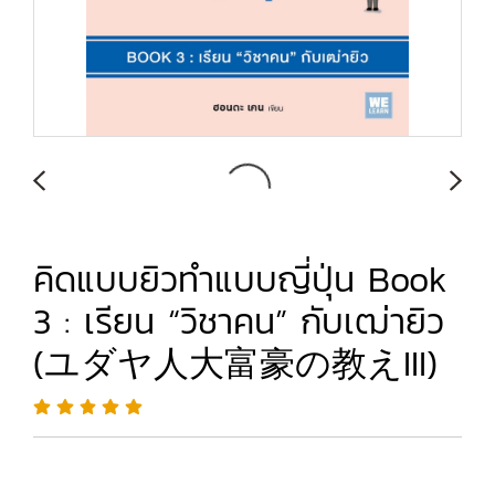
คิดแบบยิวทำแบบญี่ปุ่น Book
3 : เรียน “วิชาคน” กับเฒ่ายิว
(ユダヤ人大富豪の教えIII)