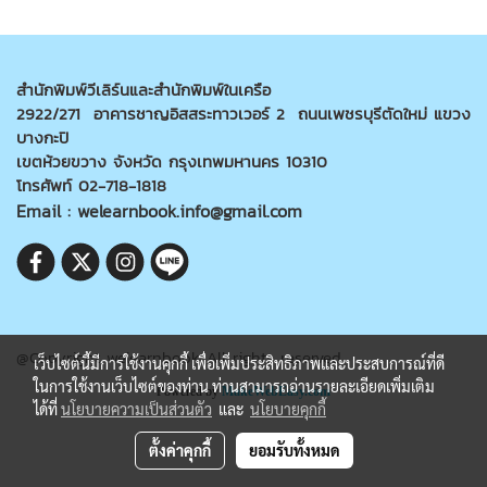
สำนักพิมพ์วีเลิร์นและสำนักพิมพ์ในเครือ
2922/271 อาคารชาญอิสสระทาวเวอร์ 2 ถนนเพชรบุรีตัดใหม่ แขวง
บางกะปิ
เขตห้วยขวาง จังหวัด กรุงเทพมหานคร 10310
โทรศัพท์ 02-718-1818
Email : welearnbook.info@gmail.com
@Copyright welearnbook All rights reserved
เว็บไซต์นี้มีการใช้งานคุกกี้ เพื่อเพิ่มประสิทธิภาพและประสบการณ์ที่ดี
ในการใช้งานเว็บไซต์ของท่าน ท่านสามารถอ่านรายละเอียดเพิ่มเติม
Powered by
MakeWebEasy.com
ได้ที่
นโยบายความเป็นส่วนตัว
และ
นโยบายคุกกี้
ตั้งค่าคุกกี้
ยอมรับทั้งหมด