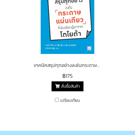
เทคนิคสรุปทุกอย่างลงในกระดาษแผ่นเดียว ที่ฉันเรียนรู้มาจากโตโยต้า (トヨタで学んだ「紙1枚!」にまとめる技術)
฿175
สั่งซื้อสินค้า
เปรียบเทียบ