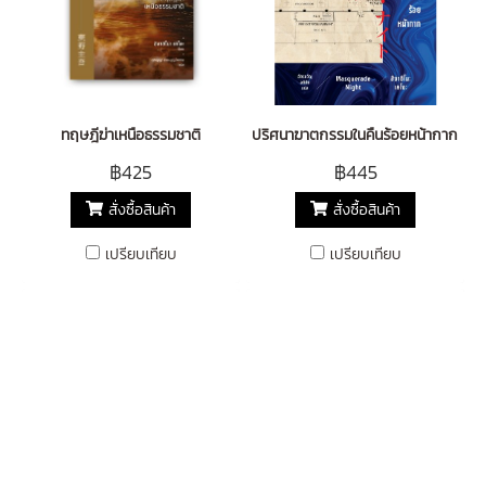
ทฤษฎีฆ่าเหนือธรรมชาติ
ปริศนาฆาตกรรมในคืนร้อยหน้ากาก (M
฿425
฿445
สั่งซื้อสินค้า
สั่งซื้อสินค้า
เปรียบเทียบ
เปรียบเทียบ