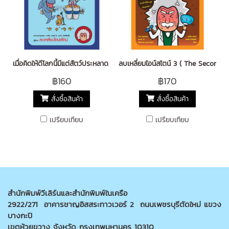
เมื่อคิดให้ดีโลกนี้มีแต่สัตว์ประหลาด 2 ( The Book of Animal Ignorance)
ลบเหลี่ยมไอน์สไตน์ 3 ( The Second 
฿160
฿170
สั่งซื้อสินค้า
สั่งซื้อสินค้า
เปรียบเทียบ
เปรียบเทียบ
สำนักพิมพ์วีเลิร์นและสำนักพิมพ์ในเครือ
2922/271 อาคารชาญอิสสระทาวเวอร์ 2 ถนนเพชรบุรีตัดใหม่ แขวง
บางกะปิ
เขตห้วยขวาง จังหวัด กรุงเทพมหานคร 10310