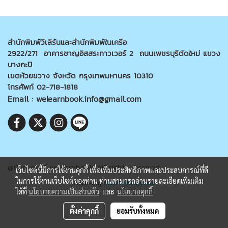
สำนักพิมพ์วีเลิร์นและสำนักพิมพ์ในเครือ
2922/271 อาคารชาญอิสสระทาวเวอร์ 2 ถนนเพชรบุรีตัดใหม่ แขวง
บางกะปิ
เขตห้วยขวาง จังหวัด กรุงเทพมหานคร 10310
โทรศัพท์ 02-718-1818
Email : welearnbook.info@gmail.com
@Copyright welearnbook All rights reserved
เว็บไซต์นี้มีการใช้งานคุกกี้ เพื่อเพิ่มประสิทธิภาพและประสบการณ์ที่ดี
ในการใช้งานเว็บไซต์ของท่าน ท่านสามารถอ่านรายละเอียดเพิ่มเติม
Powered by
MakeWebEasy.com
ได้ที่
นโยบายความเป็นส่วนตัว
และ
นโยบายคุกกี้
ตั้งค่าคุกกี้
ยอมรับทั้งหมด