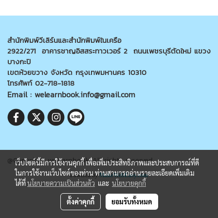
สำนักพิมพ์วีเลิร์นและสำนักพิมพ์ในเครือ
2922/271 อาคารชาญอิสสระทาวเวอร์ 2 ถนนเพชรบุรีตัดใหม่ แขวง
บางกะปิ
เขตห้วยขวาง จังหวัด กรุงเทพมหานคร 10310
โทรศัพท์ 02-718-1818
Email : welearnbook.info@gmail.com
@Copyright welearnbook All rights reserved
เว็บไซต์นี้มีการใช้งานคุกกี้ เพื่อเพิ่มประสิทธิภาพและประสบการณ์ที่ดี
ในการใช้งานเว็บไซต์ของท่าน ท่านสามารถอ่านรายละเอียดเพิ่มเติม
Powered by
MakeWebEasy.com
ได้ที่
นโยบายความเป็นส่วนตัว
และ
นโยบายคุกกี้
ตั้งค่าคุกกี้
ยอมรับทั้งหมด