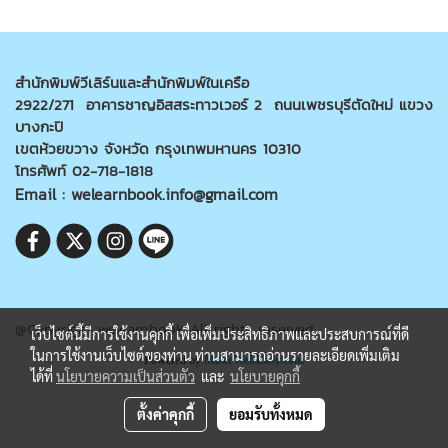
สำนักพิมพ์วีเลิร์นและสำนักพิมพ์ในเครือ
2922/271 อาคารชาญอิสสระทาวเวอร์ 2 ถนนเพชรบุรีตัดใหม่ แขวง
บางกะปิ
เขตห้วยขวาง จังหวัด กรุงเทพมหานคร 10310
โทรศัพท์ 02-718-1818
Email : welearnbook.info@gmail.com
@Copyright welearnbook All rights reserved
เว็บไซต์นี้มีการใช้งานคุกกี้ เพื่อเพิ่มประสิทธิภาพและประสบการณ์ที่ดี
ในการใช้งานเว็บไซต์ของท่าน ท่านสามารถอ่านรายละเอียดเพิ่มเติม
Powered by
MakeWebEasy.com
ได้ที่
นโยบายความเป็นส่วนตัว
และ
นโยบายคุกกี้
ตั้งค่าคุกกี้
ยอมรับทั้งหมด