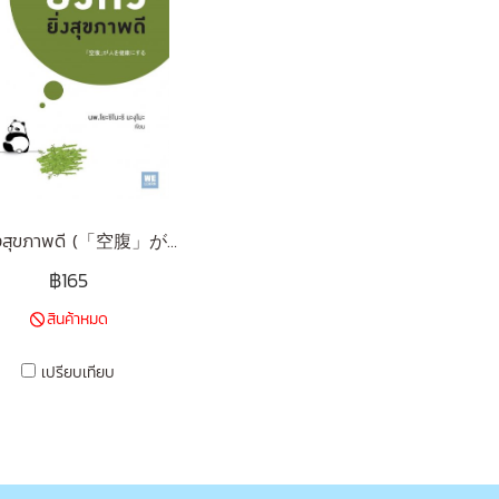
ยิ่งหิวยิ่งสุขภาพดี (「空腹」が人を健康にする)
฿165
สินค้าหมด
เปรียบเทียบ