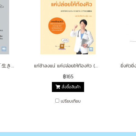
ยิ่งหิวยิ่งอายุยืน ( 空腹が「生き方」 を教えてくれる)
แก่ช้าลงแน่ แค่ปล่อยให้ท้องหิว (カラダの中からキレイになる 「Dr.ナグモ式」健康法)
฿165
สั่งซื้อสินค้า
เปรียบเทียบ