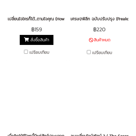
เปลี่ยนใจใครก็ได้...ตามใจคุณ (How to Change Anybody)
เศรษฐพิลึก ฉบับปรับปรุง (Freakono
฿159
฿220
สั่งซื้อสินค้า
สินค้าหมด
เปรียบเทียบ
เปรียบเทียบ